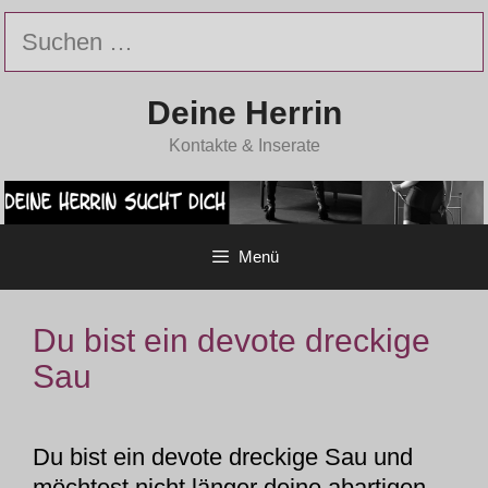
Zum
Suchen
Inhalt
nach:
springen
Deine Herrin
Kontakte & Inserate
Menü
Du bist ein devote dreckige
Sau
Du bist ein devote dreckige Sau und
möchtest nicht länger deine abartigen