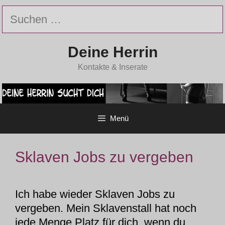
Zum
Suchen
Inhalt
nach:
springen
Deine Herrin
Kontakte & Inserate
Menü
Sklaven Jobs zu vergeben
Ich habe wieder Sklaven Jobs zu
vergeben. Mein Sklavenstall hat noch
jede Menge Platz für dich, wenn du